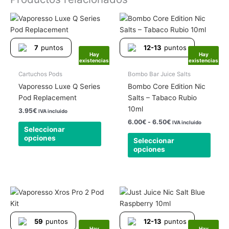
Rango
Este
Este
de
producto
produ
precios:
tiene
tiene
desde
7
puntos
12-13
puntos
6.00€
múltiples
múlti
Hay
Hay
hasta
existencias
existencias
variantes.
varia
6.50€
Las
Las
Cartuchos Pods
Bombo Bar Juice Salts
opciones
opcio
Vaporesso Luxe Q Series
Bombo Core Edition Nic
se
se
Pod Replacement
Salts – Tabaco Rubio
pueden
pued
10ml
3.95
€
IVA incluido
elegir
elegir
6.00
€
-
6.50
€
IVA incluido
Seleccionar
en
en
opciones
Seleccionar
la
la
opciones
página
págin
de
de
producto
produ
Rango
Este
Este
de
producto
produ
precios:
tiene
tiene
desde
59
puntos
12-13
puntos
6.45€
múltiples
múlti
Hay
Hay