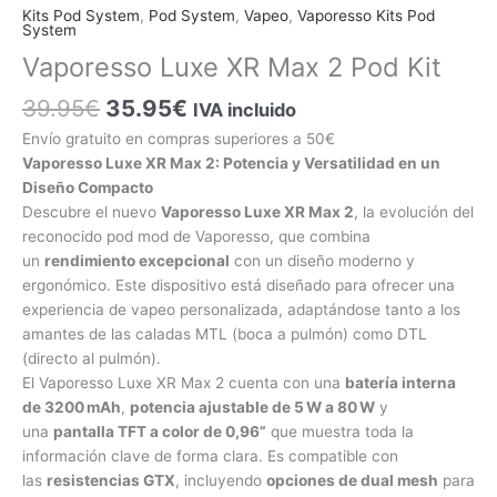
original
actual
XR
Kits Pod System
,
Pod System
,
Vapeo
,
Vaporesso Kits Pod
era:
es:
System
Max
39.95€.
35.95€.
2
Vaporesso Luxe XR Max 2 Pod Kit
Pod
Kit
39.95
€
35.95
€
IVA incluido
cantidad
Envío gratuito en compras superiores a 50€
Vaporesso Luxe XR Max 2: Potencia y Versatilidad en un
Diseño Compacto
Descubre el nuevo
Vaporesso Luxe XR Max 2
, la evolución del
reconocido pod mod de Vaporesso, que combina
un
rendimiento excepcional
con un diseño moderno y
ergonómico. Este dispositivo está diseñado para ofrecer una
experiencia de vapeo personalizada, adaptándose tanto a los
amantes de las caladas MTL (boca a pulmón) como DTL
(directo al pulmón).
El Vaporesso Luxe XR Max 2 cuenta con una
batería interna
de 3200 mAh
,
potencia ajustable de 5 W a 80 W
y
una
pantalla TFT a color de 0,96”
que muestra toda la
información clave de forma clara. Es compatible con
las
resistencias GTX
, incluyendo
opciones de dual mesh
para