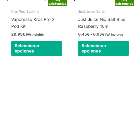
hasta
existencias
existencias
variantes.
varia
6.95€
Las
Las
Kits Pod System
Just Juice Salts
opciones
opcio
Vaporesso Xros Pro 2
Just Juice Nic Salt Blue
se
se
Pod Kit
Raspberry 10ml
pueden
pued
29.95
€
6.45
€
-
6.95
€
IVA incluido
IVA incluido
elegir
elegir
Seleccionar
Seleccionar
en
en
opciones
opciones
la
la
página
págin
de
de
producto
produ
Nuestra tienda física está abierta todos los
días
24 horas.