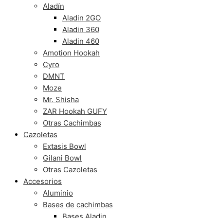
Aladín
Aladin 2GO
Aladin 360
Aladin 460
Amotion Hookah
Cyro
DMNT
Moze
Mr. Shisha
ZAR Hookah GUFY
Otras Cachimbas
Cazoletas
Extasis Bowl
Gilani Bowl
Otras Cazoletas
Accesorios
Aluminio
Bases de cachimbas
Bases Aladin