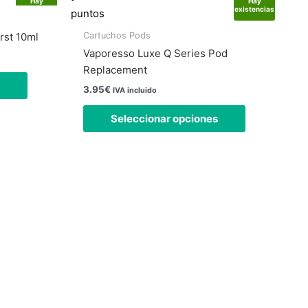
múltiples
múltiples
Hay
Hay
existencias
existencias
puntos
variantes.
variantes.
Las
Las
Cartuchos Pods
rst 10ml
opciones
opciones
Vaporesso Luxe Q Series Pod
se
se
Replacement
pueden
pueden
3.95
€
IVA incluido
elegir
elegir
en
en
Seleccionar opciones
la
la
página
página
de
de
producto
producto