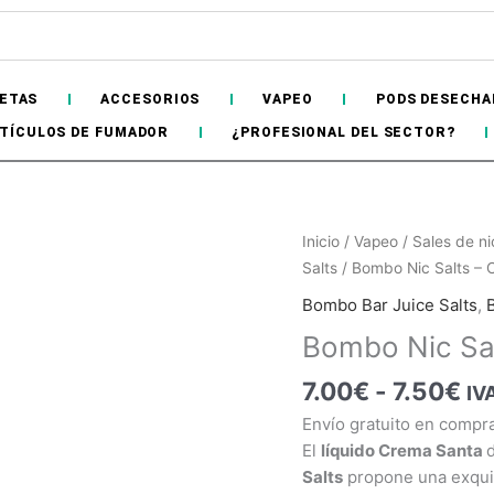
ETAS
ACCESORIOS
VAPEO
PODS DESECHA
TÍCULOS DE FUMADOR
¿PROFESIONAL DEL SECTOR?
Ra
Bombo
Inicio
/
Vapeo
/
Sales de ni
de
Nic
Salts
/ Bombo Nic Salts – 
pr
Salts
Bombo Bar Juice Salts
,
de
–
Hay
existencias
Bombo Nic Sal
7.
Crema
ha
Santa
7.00
€
-
7.50
€
IV
7.
10ml
Envío gratuito en compr
cantidad
El
líquido Crema Santa
Salts
propone una exquis