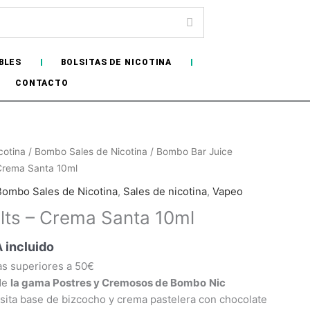
BLES
BOLSITAS DE NICOTINA
CONTACTO
ngo
cotina
/
Bombo Sales de Nicotina
/
Bombo Bar Juice
Crema Santa 10ml
ecios:
Bombo Sales de Nicotina
,
Sales de nicotina
,
Vapeo
sde
ts – Crema Santa 10ml
00€
sta
A incluido
50€
as superiores a 50€
de
la gama Postres y Cremosos de Bombo
Nic
ita base de bizcocho y crema pastelera con chocolate