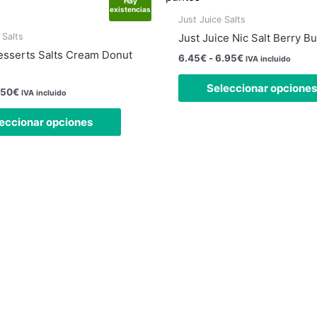
múltiples
Hay
hasta
hasta
existencias
variantes.
Just Juice Salts
6.50€
6.95€
Las
 Salts
Just Juice Nic Salt Berry Bu
opciones
Desserts Salts Cream Donut
6.45
€
-
6.95
€
IVA incluido
se
pueden
Seleccionar opciones
.50
€
IVA incluido
elegir
en
eccionar opciones
la
página
de
producto
 física está abierta todos los días
24 horas.