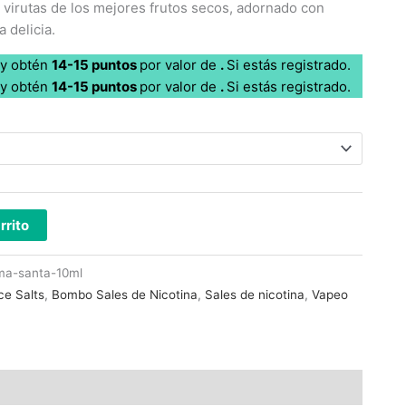
 y virutas de los mejores frutos secos, adornado con
 delicia.
 y obtén
14-15
puntos
por
valor de
.
Si estás registrado.
 y obtén
14-15
puntos
por
valor de
.
Si estás registrado.
rrito
ma-santa-10ml
ce Salts
,
Bombo Sales de Nicotina
,
Sales de nicotina
,
Vapeo