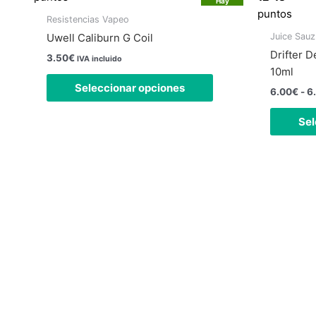
múltiples
Hay
existencias
puntos
variantes.
Resistencias Vapeo
Las
Juice Sauz
Uwell Caliburn G Coil
opciones
Drifter 
3.50
€
IVA incluido
se
10ml
pueden
Seleccionar opciones
6.00
€
-
6
elegir
en
Sel
la
página
de
producto
Nuestra tienda