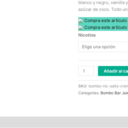
blanco y negro, vainilla
azúcar de coco. Todo una
Compra este artículo
Compra este artículo
Nicotina
Añadir al ca
SKU:
bombo-nic-salts-cre
Categorías:
Bombo Bar Jui