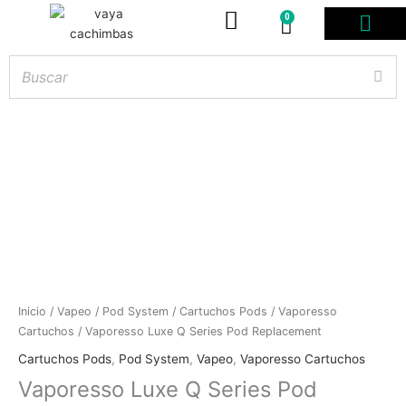
0
Carrito
PODS DESE
BOLSITAS DE NICOT
ARTÍCULOS DE FUMA
¿PROFESIONAL DE
Hay
existencias
Vaporesso
Inicio
/
Vapeo
/
Pod System
/
Cartuchos Pods
/
Vaporesso
Luxe
Cartuchos
/ Vaporesso Luxe Q Series Pod Replacement
Q
Cartuchos Pods
,
Pod System
,
Vapeo
,
Vaporesso Cartuchos
Series
Vaporesso Luxe Q Series Pod
Pod