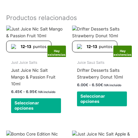
Productos relacionados
Rango
Rango
Este
Este
de
de
producto
produ
precios:
precios:
tiene
tiene
desde
desde
12-13
puntos
12-13
puntos
6.45€
6.00€
múltiples
múlti
Hay
Hay
hasta
hasta
existencias
existencias
variantes.
varia
6.95€
6.50€
Las
Las
Just Juice Salts
Juice Sauz Salts
opciones
opcio
Just Juice Nic Salt
Drifter Desserts Salts
se
se
Mango & Passion Fruit
Strawberry Donut 10ml
pueden
pued
10ml
6.00
€
-
6.50
€
IVA incluido
elegir
elegir
6.45
€
-
6.95
€
IVA incluido
Seleccionar
en
en
opciones
Seleccionar
la
la
opciones
página
págin
de
de
producto
produ
Rango
Rango
Este
Este
de
de