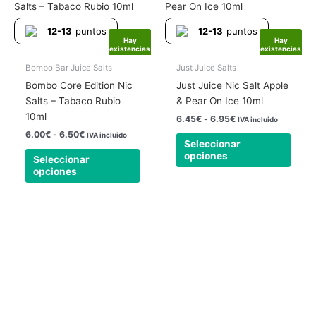
producto
produ
precios:
precios:
tiene
tiene
desde
desde
12-13
puntos
12-13
puntos
6.00€
6.45€
múltiples
múlti
Hay
Hay
hasta
hasta
existencias
existencias
variantes.
varia
6.50€
6.95€
Las
Las
Bombo Bar Juice Salts
Just Juice Salts
opciones
opcio
Bombo Core Edition Nic
Just Juice Nic Salt Apple
se
se
Salts – Tabaco Rubio
& Pear On Ice 10ml
pueden
pued
10ml
6.45
€
-
6.95
€
IVA incluido
elegir
elegir
6.00
€
-
6.50
€
IVA incluido
Seleccionar
en
en
opciones
Seleccionar
la
la
opciones
página
págin
de
de
producto
produ