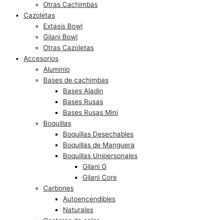
Otras Cachimbas
Cazoletas
Extasis Bowl
Gilani Bowl
Otras Cazoletas
Accesorios
Aluminio
Bases de cachimbas
Bases Aladin
Bases Rusas
Bases Rusas Mini
Boquillas
Boquillas Desechables
Boquillas de Manguera
Boquillas Unipersonales
Gilani G
Gilani Core
Carbones
Autoencendibles
Naturales