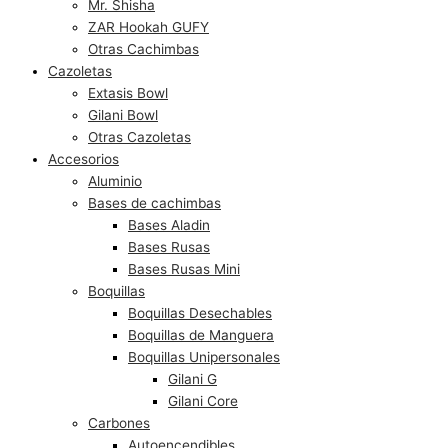
Mr. Shisha
ZAR Hookah GUFY
Otras Cachimbas
Cazoletas
Extasis Bowl
Gilani Bowl
Otras Cazoletas
Accesorios
Aluminio
Bases de cachimbas
Bases Aladin
Bases Rusas
Bases Rusas Mini
Boquillas
Boquillas Desechables
Boquillas de Manguera
Boquillas Unipersonales
Gilani G
Gilani Core
Carbones
Autoencendibles