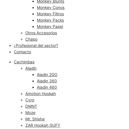
Monkey Blunts
Monkey Conos
Monkey Filtros
Monkey Packs
Monkey Papel
Otros Accesorios
Chapo
¿Profesional del sector?
Contacto
Cachimbas
Aladín
Aladin 2GO
Aladin 360
Aladin 460
Amotion Hookah
Cyro
DMNT
Moze
Mr. Shisha
ZAR Hookah GUFY