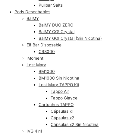
Pullbar Salts
Pods Desechables
BalMY
BalMY DUO ZERO
BalMY GO! Crystal
BalMY GO! Crystal (Sin Nicotina)
Elf Bar Disposable
CR8000
iMoment
Lost Mary
BM1000
BM1000 Sin Nicotina
Lost Mary TAPPO Kit
Tappo Air
Tappo Glayce
Cartuchos TAPPO
Cápsulas x1
Cápsulas x2
Cápsulas x2 Sin Nicotina
IVG 4in1