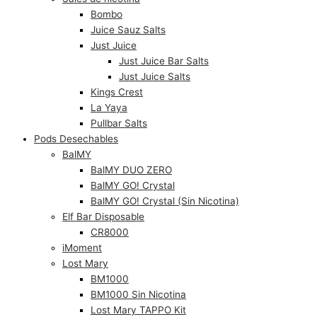
Bombo
Juice Sauz Salts
Just Juice
Just Juice Bar Salts
Just Juice Salts
Kings Crest
La Yaya
Pullbar Salts
Pods Desechables
BalMY
BalMY DUO ZERO
BalMY GO! Crystal
BalMY GO! Crystal (Sin Nicotina)
Elf Bar Disposable
CR8000
iMoment
Lost Mary
BM1000
BM1000 Sin Nicotina
Lost Mary TAPPO Kit