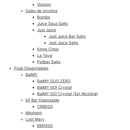
Voopoo
Sales de nicotina
Bombo
Juice Sauz Salts
Just Juice
Just Juice Bar Salts
Just Juice Salts
Kings Crest
La Yaya
Pullbar Salts
Pods Desechables
BalMY
BalMY DUO ZERO
BalMY GO! Crystal
BalMY GO! Crystal (Sin Nicotina)
Elf Bar Disposable
CR8000
iMoment
Lost Mary
BM1000