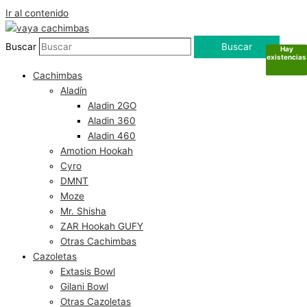
Ir al contenido
Buscar
Buscar
Hay
Hay
Hay
Sin
existencias
existencias
existencias
existencias
Cachimbas
Aladín
Aladin 2GO
Aladin 360
Aladin 460
Amotion Hookah
Cyro
DMNT
Moze
Mr. Shisha
ZAR Hookah GUFY
Otras Cachimbas
Cazoletas
Extasis Bowl
Gilani Bowl
Otras Cazoletas