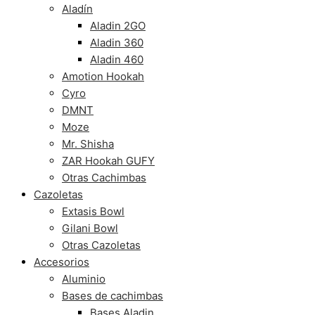
Aladín
Aladin 2GO
Aladin 360
Aladin 460
Amotion Hookah
Cyro
DMNT
Moze
Mr. Shisha
ZAR Hookah GUFY
Otras Cachimbas
Cazoletas
Extasis Bowl
Gilani Bowl
Otras Cazoletas
Accesorios
Aluminio
Bases de cachimbas
Bases Aladin