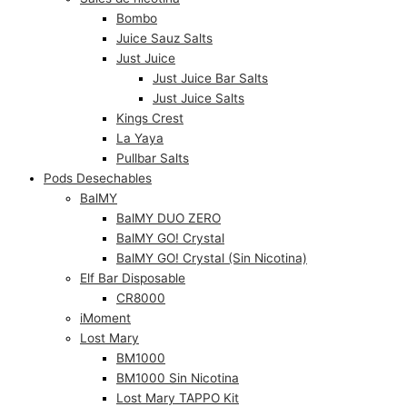
Bombo
Juice Sauz Salts
Just Juice
Just Juice Bar Salts
Just Juice Salts
Kings Crest
La Yaya
Pullbar Salts
Pods Desechables
BalMY
BalMY DUO ZERO
BalMY GO! Crystal
BalMY GO! Crystal (Sin Nicotina)
Elf Bar Disposable
CR8000
iMoment
Lost Mary
BM1000
BM1000 Sin Nicotina
Lost Mary TAPPO Kit