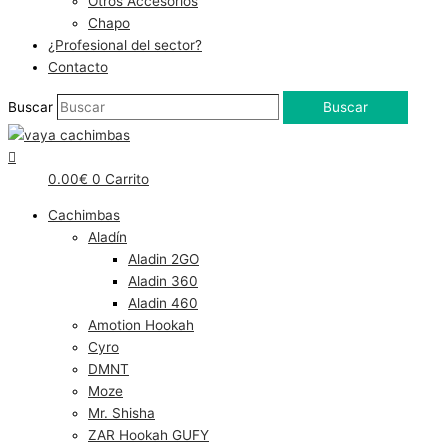
Otros Accesorios
Chapo
¿Profesional del sector?
Contacto
Buscar
Buscar
0.00
€
0
Carrito
Cachimbas
Aladín
Aladin 2GO
Aladin 360
Aladin 460
Amotion Hookah
Cyro
DMNT
Moze
Mr. Shisha
ZAR Hookah GUFY