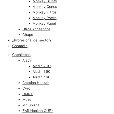
Monkey Blunts
Monkey Conos
Monkey Filtros
Monkey Packs
Monkey Papel
Otros Accesorios
Chapo
¿Profesional del sector?
Contacto
Cachimbas
Aladín
Aladin 2GO
Aladin 360
Aladin 460
Amotion Hookah
Cyro
DMNT
Moze
Mr. Shisha
ZAR Hookah GUFY