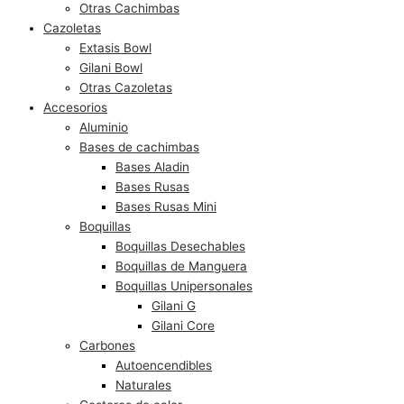
Otras Cachimbas
Cazoletas
Extasis Bowl
Gilani Bowl
Otras Cazoletas
Accesorios
Aluminio
Bases de cachimbas
Bases Aladin
Bases Rusas
Bases Rusas Mini
Boquillas
Boquillas Desechables
Boquillas de Manguera
Boquillas Unipersonales
Gilani G
Gilani Core
Carbones
Autoencendibles
Naturales