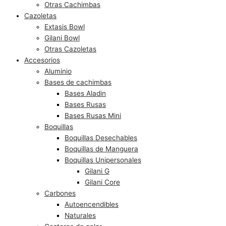
Otras Cachimbas
Cazoletas
Extasis Bowl
Gilani Bowl
Otras Cazoletas
Accesorios
Aluminio
Bases de cachimbas
Bases Aladin
Bases Rusas
Bases Rusas Mini
Boquillas
Boquillas Desechables
Boquillas de Manguera
Boquillas Unipersonales
Gilani G
Gilani Core
Carbones
Autoencendibles
Naturales