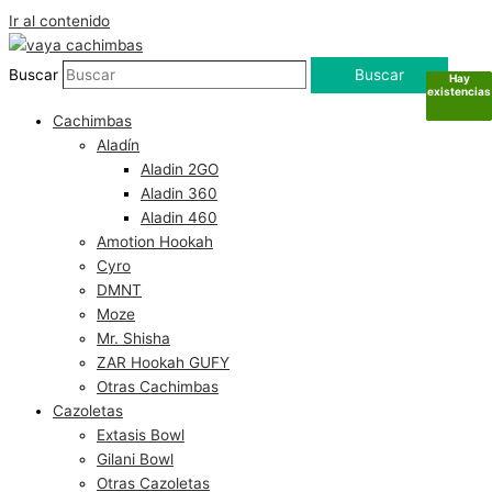
Ir al contenido
Buscar
Buscar
Hay
Hay
Hay
Hay
existencias
existencias
existencias
existencias
Cachimbas
Aladín
Aladin 2GO
Aladin 360
Aladin 460
Amotion Hookah
Cyro
DMNT
Moze
Mr. Shisha
ZAR Hookah GUFY
Otras Cachimbas
Cazoletas
Extasis Bowl
Gilani Bowl
Otras Cazoletas