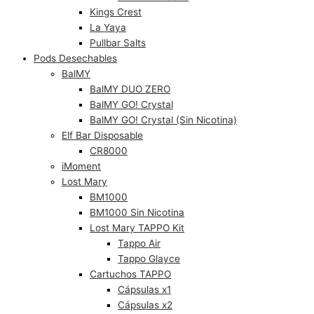
Kings Crest
La Yaya
Pullbar Salts
Pods Desechables
BalMY
BalMY DUO ZERO
BalMY GO! Crystal
BalMY GO! Crystal (Sin Nicotina)
Elf Bar Disposable
CR8000
iMoment
Lost Mary
BM1000
BM1000 Sin Nicotina
Lost Mary TAPPO Kit
Tappo Air
Tappo Glayce
Cartuchos TAPPO
Cápsulas x1
Cápsulas x2