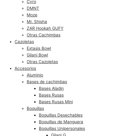
Cyro
DMNT
Moze
Mr. Shisha
ZAR Hookah GUFY
Otras Cachimbas
Cazoletas
Extasis Bowl
Gilani Bowl
Otras Cazoletas
Accesorios
Aluminio
Bases de cachimbas
Bases Aladin
Bases Rusas
Bases Rusas Mini
Boquillas
Boquillas Desechables
Boquillas de Manguera
Boquillas Unipersonales
Gilani G