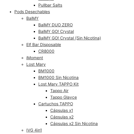
Pullbar Salts
Pods Desechables
BalMY
BalMY DUO ZERO
BalMY GO! Crystal
BalMY GO! Crystal (Sin Nicotina)
Elf Bar Disposable
CR8000
iMoment
Lost Mary
BM1000
BM1000 Sin Nicotina
Lost Mary TAPPO Kit
Tappo Air
Tappo Glayce
Cartuchos TAPPO
Cápsulas x1
Cápsulas x2
Cápsulas x2 Sin Nicotina
IVG 4in1