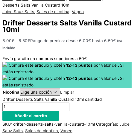
Hay
Desserts Salts Vanilla Custard 10ml
existencias
Juice Sauz Salts
,
Sales de nicotina
,
Vapeo
Drifter Desserts Salts Vanilla Custard
10ml
6.00
€
-
6.50
€
Rango de precios: desde 6.00€ hasta 6.50€
IVA
incluido
Envío gratuito en compras superiores a 50€
Compra este artículo y obtén
12-13
puntos
por
valor de
.
Si
estás registrado.
Compra este artículo y obtén
12-13
puntos
por
valor de
.
Si
estás registrado.
Nicotina
Limpiar
Drifter Desserts Salts Vanilla Custard 10ml cantidad
Añadir al carrito
SKU:
drifter-desserts-salts-vanilla-custard-10ml
Categorías:
Juice
Sauz Salts
,
Sales de nicotina
,
Vapeo