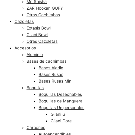
Mr. Shisha
ZAR Hookah GUFY
Otras Cachimbas
Cazoletas
Extasis Bowl
Gilani Bowl
Otras Cazoletas
Accesorios
Aluminio
Bases de cachimbas
Bases Aladin
Bases Rusas
Bases Rusas Mini
Boquillas
Boquillas Desechables
Boquillas de Manguera
Boquillas Unipersonales
Gilani G
Gilani Core
Carbones
Autoencendibles