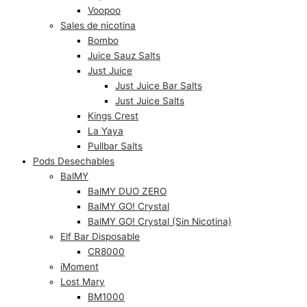
Voopoo
Sales de nicotina
Bombo
Juice Sauz Salts
Just Juice
Just Juice Bar Salts
Just Juice Salts
Kings Crest
La Yaya
Pullbar Salts
Pods Desechables
BalMY
BalMY DUO ZERO
BalMY GO! Crystal
BalMY GO! Crystal (Sin Nicotina)
Elf Bar Disposable
CR8000
iMoment
Lost Mary
BM1000