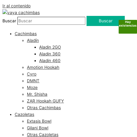
Ir al contenido
Buscar
Buscar
Hay
Hay
Hay
Sin
existencias
existencias
existencias
existencias
Cachimbas
Aladín
Aladin 2GO
Aladin 360
Aladin 460
Amotion Hookah
Cyro
DMNT
Moze
Mr. Shisha
ZAR Hookah GUFY
Otras Cachimbas
Cazoletas
Extasis Bowl
Gilani Bowl
Otras Cazoletas