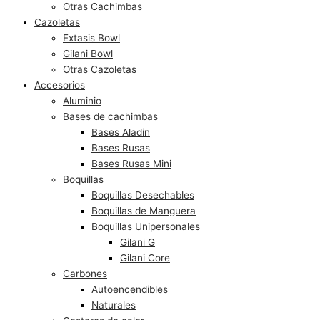
Otras Cachimbas
Cazoletas
Extasis Bowl
Gilani Bowl
Otras Cazoletas
Accesorios
Aluminio
Bases de cachimbas
Bases Aladin
Bases Rusas
Bases Rusas Mini
Boquillas
Boquillas Desechables
Boquillas de Manguera
Boquillas Unipersonales
Gilani G
Gilani Core
Carbones
Autoencendibles
Naturales