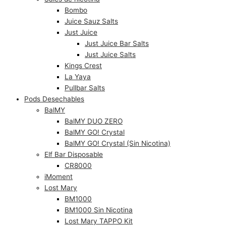
Bombo
Juice Sauz Salts
Just Juice
Just Juice Bar Salts
Just Juice Salts
Kings Crest
La Yaya
Pullbar Salts
Pods Desechables
BalMY
BalMY DUO ZERO
BalMY GO! Crystal
BalMY GO! Crystal (Sin Nicotina)
Elf Bar Disposable
CR8000
iMoment
Lost Mary
BM1000
BM1000 Sin Nicotina
Lost Mary TAPPO Kit