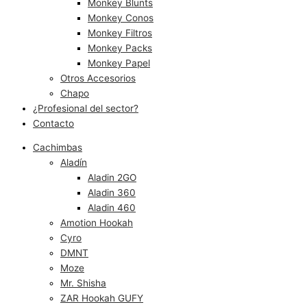
Monkey Blunts
Monkey Conos
Monkey Filtros
Monkey Packs
Monkey Papel
Otros Accesorios
Chapo
¿Profesional del sector?
Contacto
Cachimbas
Aladín
Aladin 2GO
Aladin 360
Aladin 460
Amotion Hookah
Cyro
DMNT
Moze
Mr. Shisha
ZAR Hookah GUFY