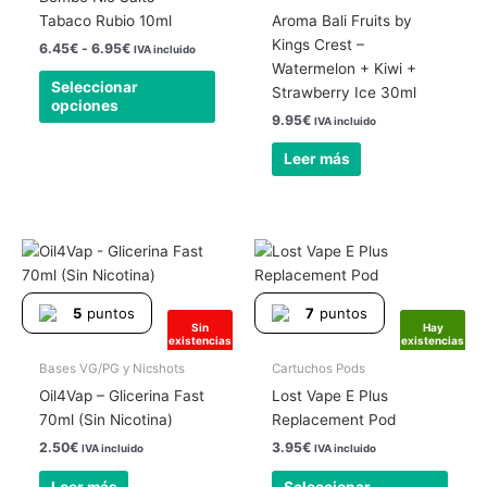
se
Tabaco Rubio 10ml
Aroma Bali Fruits by
pueden
Kings Crest –
6.45
€
-
6.95
€
IVA incluido
elegir
Watermelon + Kiwi +
Seleccionar
en
Strawberry Ice 30ml
opciones
la
9.95
€
IVA incluido
página
Leer más
de
producto
Este
produ
tiene
5
puntos
7
puntos
múlti
Sin
Hay
existencias
existencias
varia
Las
Bases VG/PG y Nicshots
Cartuchos Pods
opcio
Oil4Vap – Glicerina Fast
Lost Vape E Plus
se
70ml (Sin Nicotina)
Replacement Pod
pued
2.50
€
3.95
€
IVA incluido
IVA incluido
elegir
Leer más
Seleccionar