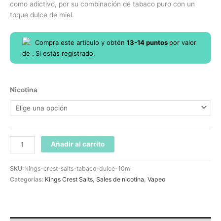
como adictivo, por su combinación de tabaco puro con un
toque dulce de miel.
Compra este artículo y obtén
13-14
puntos
por
valor
de
.
Si estás registrado.
Nicotina
Añadir al carrito
SKU:
kings-crest-salts-tabaco-dulce-10ml
Categorías:
Kings Crest Salts
,
Sales de nicotina
,
Vapeo