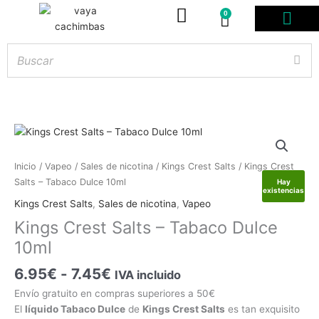
0
Carrito
Rango
Kings
Inicio
/
Vapeo
/
Sales de nicotina
/
Kings Crest Salts
/ Kings Crest
de
Crest
Salts – Tabaco Dulce 10ml
Hay
existencias
precios:
Salts
Kings Crest Salts
,
Sales de nicotina
,
Vapeo
desde
–
Kings Crest Salts – Tabaco Dulce
6.95€
Tabaco
hasta
10ml
Dulce
7.45€
10ml
6.95
€
-
7.45
€
IVA incluido
cantidad
Envío gratuito en compras superiores a 50€
El
líquido Tabaco Dulce
de
Kings Crest Salts
es tan exquisito