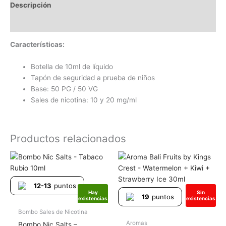
Descripción
Información adicional
Características:
Botella de 10ml de líquido
Tapón de seguridad a prueba de niños
Base: 50 PG / 50 VG
Sales de nicotina: 10 y 20 mg/ml
Productos relacionados
Rango
Este
de
producto
precios:
tiene
desde
12-13
puntos
6.45€
múltiples
Hay
Sin
hasta
19
puntos
existencias
existencias
variantes.
6.95€
Las
Bombo Sales de Nicotina
opciones
Aromas
Bombo Nic Salts –