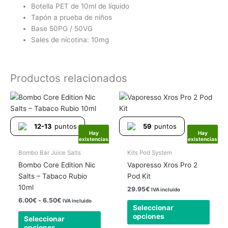
Botella PET de 10ml de líquido
Tapón a prueba de niños
Base 50PG / 50VG
Sales de nicotina: 10mg
Productos relacionados
Rango
Este
Este
de
producto
produ
precios:
tiene
tiene
desde
12-13
puntos
59
puntos
6.00€
múltiples
múlti
Hay
Hay
hasta
existencias
existencias
variantes.
varia
6.50€
Las
Las
Bombo Bar Juice Salts
Kits Pod System
opciones
opcio
Bombo Core Edition Nic
Vaporesso Xros Pro 2
se
se
Salts – Tabaco Rubio
Pod Kit
pueden
pued
10ml
29.95
€
IVA incluido
elegir
elegir
6.00
€
-
6.50
€
IVA incluido
Seleccionar
en
en
opciones
Seleccionar
la
la
opciones