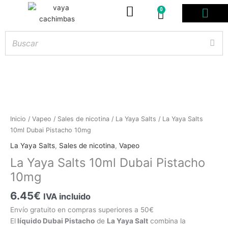
0
Carrito
PODS DESE
BOLSITAS DE NICOT
ARTÍCULOS DE FUMA
¿PROFESIONAL DE
La
Inicio
/
Vapeo
/
Sales de nicotina
/
La Yaya Salts
/ La Yaya Salts
Yaya
10ml Dubai Pistacho 10mg
Hay
existencias
Salts
La Yaya Salts
,
Sales de nicotina
,
Vapeo
10ml
La Yaya Salts 10ml Dubai Pistacho
Dubai
10mg
Pistacho
10mg
6.45
€
IVA incluido
cantidad
Envío gratuito en compras superiores a 50€
El
líquido Dubai Pistacho
de
La Yaya Salt
combina la