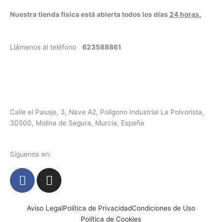
Nuestra tienda física está abierta todos los días
24 horas.
Llámenos al teléfono
623588861
✉
info@vayacachimbas.com
Calle el Pasaje, 3, Nave A2, Polígono Industrial La Polvorista,
30500, Molina de Segura, Murcia, España
Síguenos en:
F
I
a
n
c
s
e
t
Aviso Legal
Política de Privacidad
Condiciones de Uso
Política de Cookies