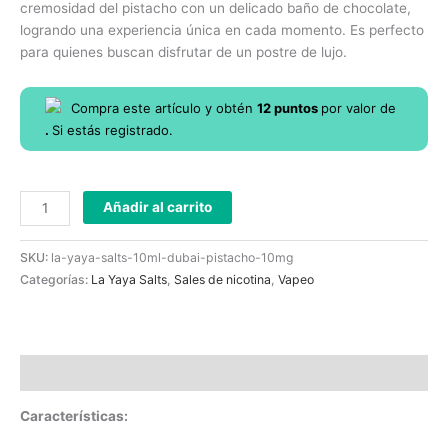
cremosidad del pistacho con un delicado baño de chocolate,
logrando una experiencia única en cada momento. Es perfecto
para quienes buscan disfrutar de un postre de lujo.
Compra este artículo y obtén
12
puntos
por
valor de
.
Si estás registrado.
Añadir al carrito
SKU:
la-yaya-salts-10ml-dubai-pistacho-10mg
Categorías:
La Yaya Salts
,
Sales de nicotina
,
Vapeo
Descripción
Características: