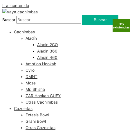
Ir al contenido
Buscar
Buscar
Hay
Hay
Hay
Hay
existencias
existencias
existencias
existencias
Cachimbas
Aladín
Aladin 2GO
Aladin 360
Aladin 460
Amotion Hookah
Cyro
DMNT
Moze
Mr. Shisha
ZAR Hookah GUFY
Otras Cachimbas
Cazoletas
Extasis Bowl
Gilani Bowl
Otras Cazoletas