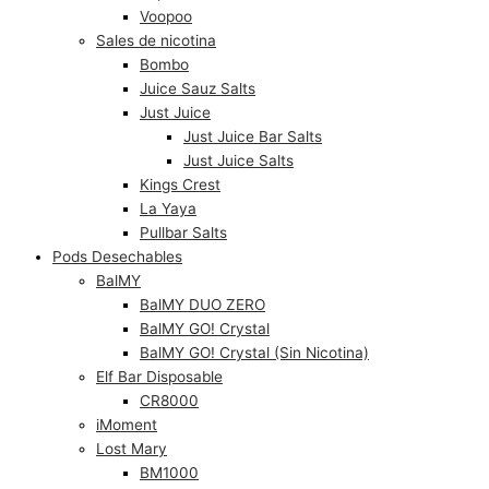
Voopoo
Sales de nicotina
Bombo
Juice Sauz Salts
Just Juice
Just Juice Bar Salts
Just Juice Salts
Kings Crest
La Yaya
Pullbar Salts
Pods Desechables
BalMY
BalMY DUO ZERO
BalMY GO! Crystal
BalMY GO! Crystal (Sin Nicotina)
Elf Bar Disposable
CR8000
iMoment
Lost Mary
BM1000