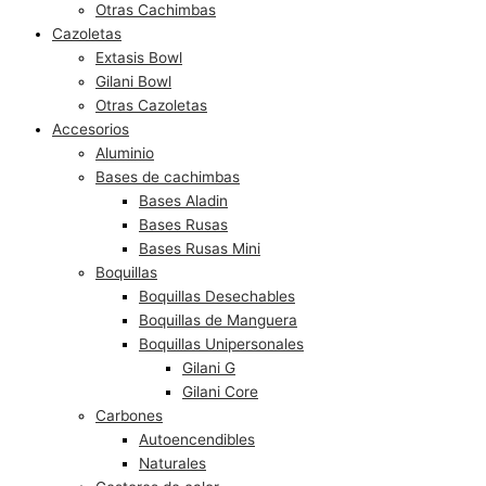
Otras Cachimbas
Cazoletas
Extasis Bowl
Gilani Bowl
Otras Cazoletas
Accesorios
Aluminio
Bases de cachimbas
Bases Aladin
Bases Rusas
Bases Rusas Mini
Boquillas
Boquillas Desechables
Boquillas de Manguera
Boquillas Unipersonales
Gilani G
Gilani Core
Carbones
Autoencendibles
Naturales