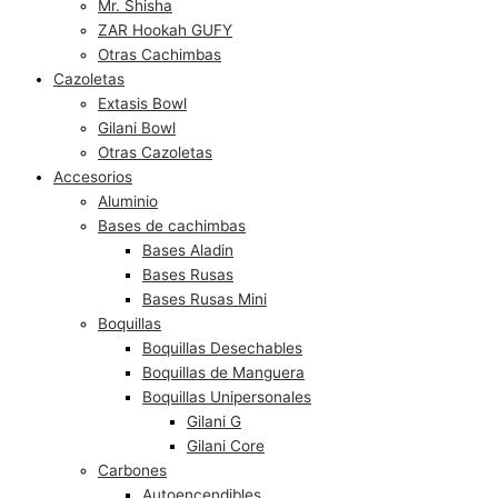
Mr. Shisha
ZAR Hookah GUFY
Otras Cachimbas
Cazoletas
Extasis Bowl
Gilani Bowl
Otras Cazoletas
Accesorios
Aluminio
Bases de cachimbas
Bases Aladin
Bases Rusas
Bases Rusas Mini
Boquillas
Boquillas Desechables
Boquillas de Manguera
Boquillas Unipersonales
Gilani G
Gilani Core
Carbones
Autoencendibles