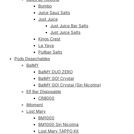
Bombo
Juice Sauz Salts
Just Juice
Just Juice Bar Salts
Just Juice Salts
Kings Crest
La Yaya
Pullbar Salts
Pods Desechables
BalMY
BalMY DUO ZERO
BalMY GO! Crystal
BalMY GO! Crystal (Sin Nicotina)
Elf Bar Disposable
CR8000
iMoment
Lost Mary
BM1000
BM1000 Sin Nicotina
Lost Mary TAPPO Kit