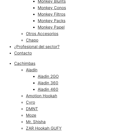
Monkey Blunts
Monkey Conos
Monkey Filtros
Monkey Packs
Monkey Papel
Otros Accesorios
Chapo
¿Profesional del sector?
Contacto
Cachimbas
Aladín
Aladin 2GO
Aladin 360
Aladin 460
Amotion Hookah
Cyro
DMNT
Moze
Mr. Shisha
ZAR Hookah GUFY