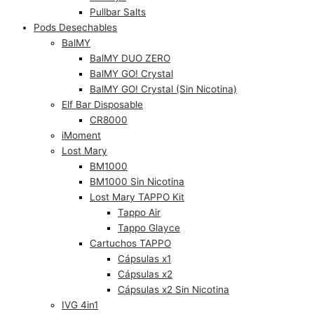
Pullbar Salts
Pods Desechables
BalMY
BalMY DUO ZERO
BalMY GO! Crystal
BalMY GO! Crystal (Sin Nicotina)
Elf Bar Disposable
CR8000
iMoment
Lost Mary
BM1000
BM1000 Sin Nicotina
Lost Mary TAPPO Kit
Tappo Air
Tappo Glayce
Cartuchos TAPPO
Cápsulas x1
Cápsulas x2
Cápsulas x2 Sin Nicotina
IVG 4in1