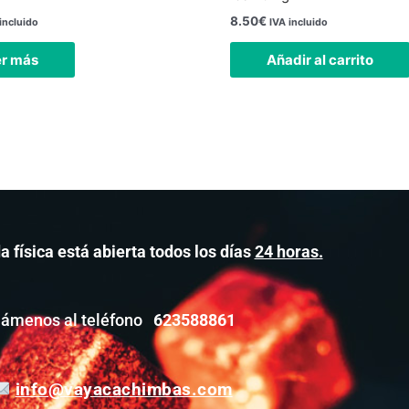
8.50
€
incluido
IVA incluido
er más
Añadir al carrito
a física está abierta todos los días
24 horas.
lámenos al teléfono
623588861
info@vayacachimbas.com