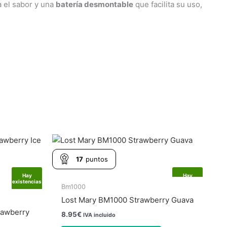
a el sabor y una
batería desmontable
que facilita su uso,
17
puntos
Hay
Hay
existencias
existencias
Bm1000
Lost Mary BM1000 Strawberry Guava
rawberry
8.95
€
IVA incluido