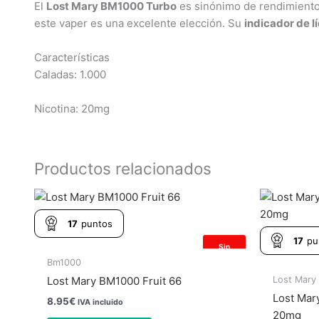
El
Lost Mary BM1000 Turbo
es sinónimo de rendimiento
este vaper es una excelente elección. Su
indicador de l
Características
Caladas: 1.000
Nicotina: 20mg
Productos relacionados
17
puntos
17
pu
Sin
existencias
Bm1000
Lost Mary
Lost Mary BM1000 Fruit 66
Lost Mar
8.95
€
IVA incluido
20mg