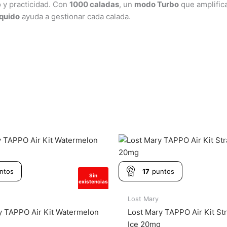
 y practicidad. Con
1000 caladas
, un
modo Turbo
que amplific
íquido
ayuda a gestionar cada calada.
ntos
17
puntos
Sin
existencias
Lost Mary
y TAPPO Air Kit Watermelon
Lost Mary TAPPO Air Kit St
Ice 20mg