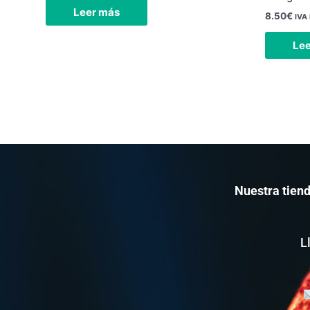
Leer más
8.50
€
IVA 
Le
Nuestra tiend
L