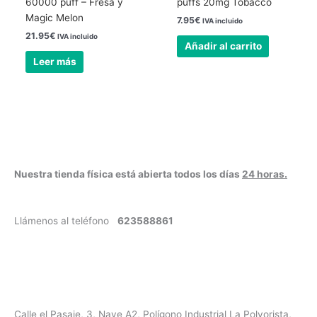
60000 puff – Fresa y
puffs 20mg Tobacco
Magic Melon
7.95
€
IVA incluido
21.95
€
IVA incluido
Añadir al carrito
Leer más
Nuestra tienda física está abierta todos los días
24 horas.
Llámenos al teléfono
623588861
✉
info@vayacachimbas.com
Calle el Pasaje, 3, Nave A2, Polígono Industrial La Polvorista,