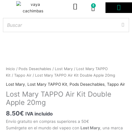
0
Carrito
PODS DESE
BOLSITAS DE NICOT
ARTÍCULOS DE FUMA
¿PROFESIONAL DE
Inicio
/
Pods Desechables
/
Lost Mary
/
Lost Mary TAPPO
Kit
/
Tappo Air
/ Lost Mary TAPPO Air Kit Double Apple 20mg
Sin
existencias
Lost Mary
,
Lost Mary TAPPO Kit
,
Pods Desechables
,
Tappo Air
Lost Mary TAPPO Air Kit Double
Apple 20mg
8.50
€
IVA incluido
Envío gratuito en compras superiores a 50€
Sumérgete en el mundo del vapeo con
Lost Mary
, una marca