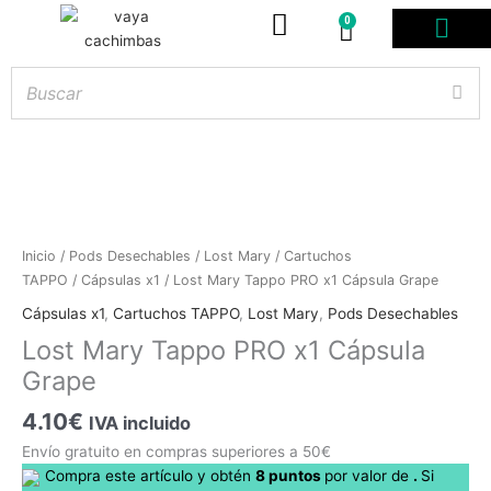
0
Carrito
PODS DESE
BOLSITAS DE NICOT
ARTÍCULOS DE FUMA
¿PROFESIONAL DE
Lost
Inicio
/
Pods Desechables
/
Lost Mary
/
Cartuchos
Mary
TAPPO
/
Cápsulas x1
/ Lost Mary Tappo PRO x1 Cápsula Grape
Hay
existencias
Tappo
Cápsulas x1
,
Cartuchos TAPPO
,
Lost Mary
,
Pods Desechables
PRO
Lost Mary Tappo PRO x1 Cápsula
x1
Grape
Cápsula
Grape
4.10
€
IVA incluido
cantidad
Envío gratuito en compras superiores a 50€
Compra este artículo y obtén
8
puntos
por
valor de
.
Si