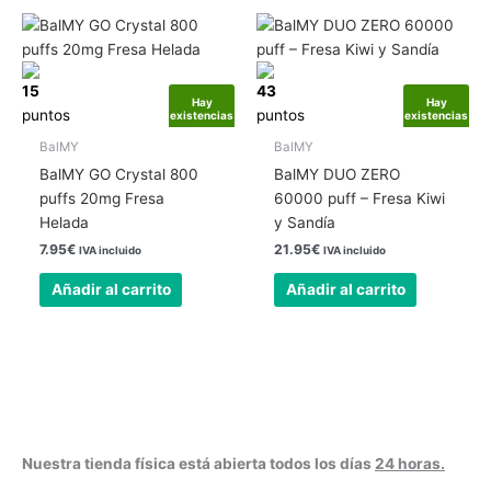
15
43
Hay
Hay
puntos
puntos
existencias
existencias
BalMY
BalMY
BalMY GO Crystal 800
BalMY DUO ZERO
puffs 20mg Fresa
60000 puff – Fresa Kiwi
Helada
y Sandía
7.95
€
21.95
€
IVA incluido
IVA incluido
Añadir al carrito
Añadir al carrito
Nuestra tienda física está abierta todos los días
24 horas.