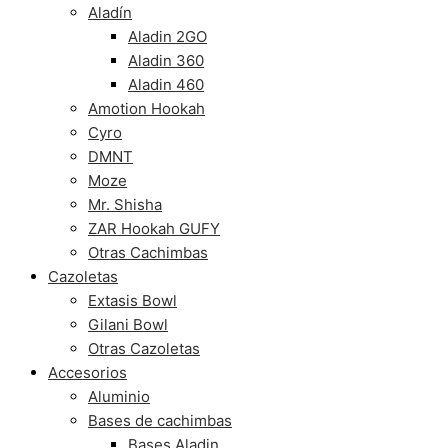
Aladín
Aladin 2GO
Aladin 360
Aladin 460
Amotion Hookah
Cyro
DMNT
Moze
Mr. Shisha
ZAR Hookah GUFY
Otras Cachimbas
Cazoletas
Extasis Bowl
Gilani Bowl
Otras Cazoletas
Accesorios
Aluminio
Bases de cachimbas
Bases Aladin