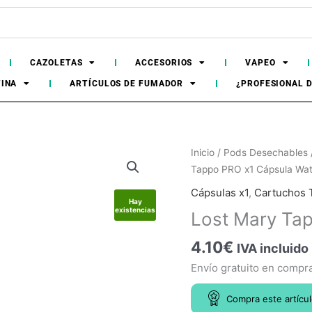
CAZOLETAS
ACCESORIOS
VAPEO
TINA
ARTÍCULOS DE FUMADOR
¿PROFESIONAL 
Lost
Inicio
/
Pods Desechables
Mary
Tappo PRO x1 Cápsula Wa
Tappo
Cápsulas x1
,
Cartuchos
PRO
Hay
existencias
Lost Mary Ta
x1
Cápsula
4.10
€
IVA incluido
Watermelon
Envío gratuito en compr
cantidad
Compra este artícu