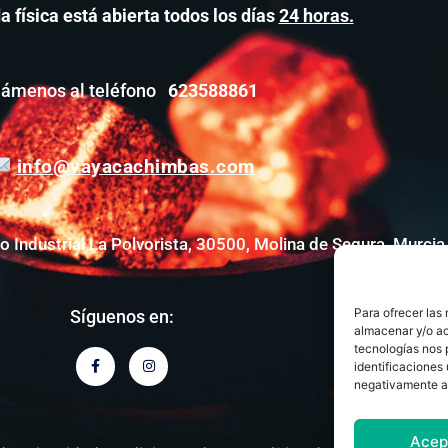
a física está abierta todos los días
24 horas.
lámenos al teléfono
623588861
info@vayacachimbas.com
no Industrial La Polvorista, 30500, Molina de Segura, Murci
Para ofrecer las
Síguenos en:
almacenar y/o ac
tecnologías nos 
F
I
a
n
identificaciones 
c
s
negativamente a 
e
t
b
a
o
g
o
r
Acep