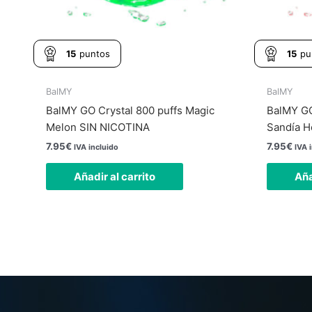
15
puntos
15
pu
BalMY
BalMY
BalMY GO Crystal 800 puffs Magic
BalMY GO
Melon SIN NICOTINA
Sandía H
7.95
€
7.95
€
IVA incluido
IVA 
Añadir al carrito
Aña