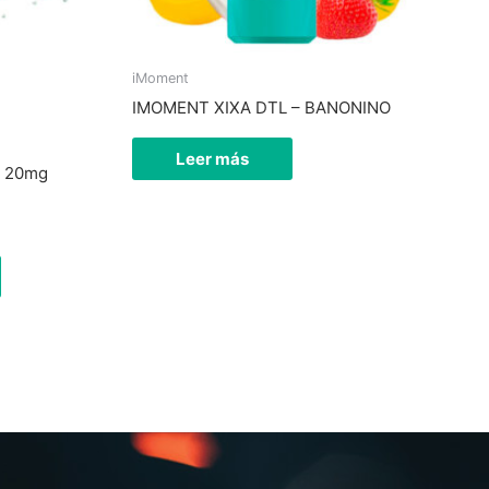
iMoment
IMOMENT XIXA DTL – BANONINO
Leer más
s 20mg