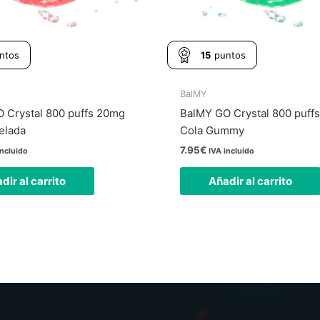
ntos
15
puntos
BalMY
 Crystal 800 puffs 20mg
BalMY GO Crystal 800 puff
elada
Cola Gummy
7.95
€
incluido
IVA incluido
dir al carrito
Añadir al carrito