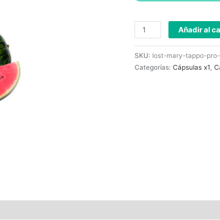
Añadir al ca
SKU:
lost-mary-tappo-pro
Categorías:
Cápsulas x1
,
C