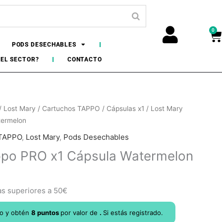
0
Ca
PODS DESECHABLES
DEL SECTOR?
CONTACTO
/
Lost Mary
/
Cartuchos TAPPO
/
Cápsulas x1
/ Lost Mary
termelon
 TAPPO
,
Lost Mary
,
Pods Desechables
ppo PRO x1 Cápsula Watermelon
as superiores a 50€
lo y obtén
8
puntos
por
valor de
.
Si estás registrado.