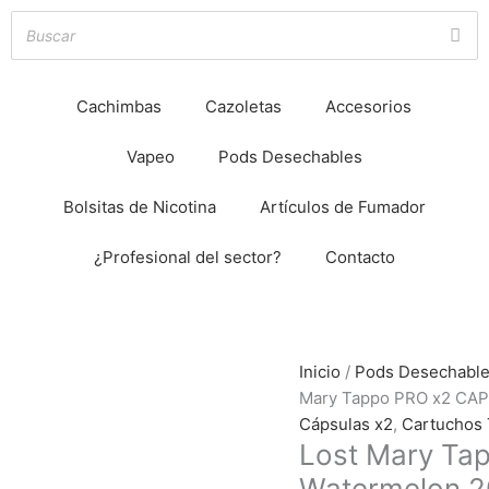
Cachimbas
Cazoletas
Accesorios
Vapeo
Pods Desechables
Bolsitas de Nicotina
Artículos de Fumador
¿Profesional del sector?
Contacto
Lost
Inicio
/
Pods Desechabl
Mary
Mary Tappo PRO x2 CA
Tappo
Cápsulas x2
,
Cartuchos
Lost Mary T
PRO
Hay
existencias
x2
Watermelon 