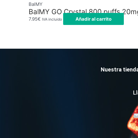
BalMY
BalMY GO Crystal 800 puffs 20m
7.95
€
Añadir al carrito
IVA incluido
Nuestra tienda
L