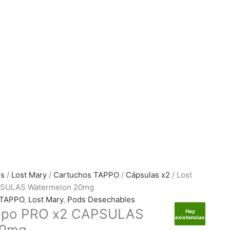
es
/
Lost Mary
/
Cartuchos TAPPO
/
Cápsulas x2
/ Lost
PSULAS Watermelon 20mg
 TAPPO
,
Lost Mary
,
Pods Desechables
appo PRO x2 CAPSULAS
Hay
Hay
Hay
Sin
existencias
existencias
existencias
existencias
20mg