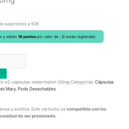
as superiores a 50€
lo y obtén
16
puntos
por
valor de
.
Si estás registrado.
pro-x2-capsulas-watermelon-20mg
Categorías:
Cápsulas
ost Mary
,
Pods Desechables
tensa y exótica. Este cartucho es
compatible con los
necesidad de ser presionado
.