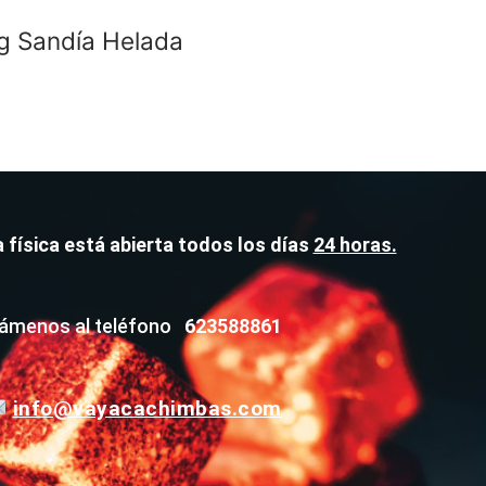
g Sandía Helada
 física está abierta todos los días
24 horas.
lámenos al teléfono
623588861
info@vayacachimbas.com