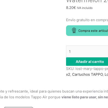
CAPSULAS
8.20
€
IVA incluido
Watermelon
20mg
Envío gratuito en compr
cantidad
Compra este artícu
Añadir al carrito
SKU:
lost-mary-tappo-
x2
,
Cartuchos TAPPO
,
L
te y refrescante, ideal para quienes buscan una experiencia in
ncia de los modelos Tappo Air porque
viene listo para usar, sin 