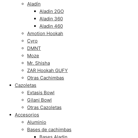
Aladín
Aladin 2GO
Aladin 360
Aladin 460
Amotion Hookah
Cyro
DMNT
Moze
Mr. Shisha
ZAR Hookah GUFY
Otras Cachimbas
Cazoletas
Extasis Bowl
Gilani Bowl
Otras Cazoletas
Accesorios
Aluminio
Bases de cachimbas
Bases Aladin