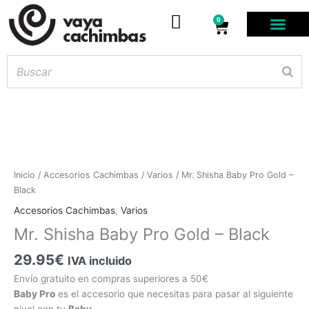
0
Carrito
PODS DES
BOLSITAS DE NICOT
ARTÍCULOS DE FUM
¿PROFESIONAL D
Mr.
Inicio
/
Accesorios Cachimbas
/
Varios
/ Mr. Shisha Baby Pro Gold –
Shisha
Black
Hay
existencias
Baby
Accesorios Cachimbas
,
Varios
Pro
Mr. Shisha Baby Pro Gold – Black
Gold
-
29.95
€
IVA incluido
Black
Envío gratuito en compras superiores a 50€
cantidad
Baby Pro
es el accesorio que necesitas para pasar al siguiente
nivel con tu
Baby
.