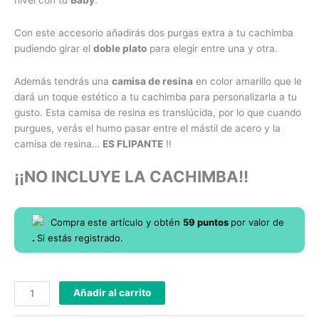
Con este accesorio añadirás dos purgas extra a tu cachimba
pudiendo girar el
doble plato
para elegir entre una y otra.
Además tendrás una
camisa de resina
en color amarillo que le
dará un toque estético a tu cachimba para personalizarla a tu
gusto. Esta camisa de resina es translúcida, por lo que cuando
purgues, verás el humo pasar entre el mástil de acero y la
camisa de resina…
ES FLIPANTE
!!
¡¡NO INCLUYE LA CACHIMBA!!
Compra este artículo y obtén
59
puntos
por
valor de
.
Si estás registrado.
Añadir al carrito