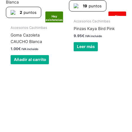
19
puntos
2
puntos
Hay
Sin
existencias
existencias
Accesorios Cachimbas
Accesorios Cachimbas
Pinzas Kaya Bird Pink
Goma Cazoleta
9.95
€
IVA incluido
CAUCHO Blanca
Leer más
1.00
€
IVA incluido
Añadir al carrito
Nuestra tienda física está abierta todos los
días
24 horas.