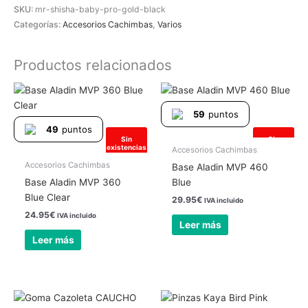
SKU:
mr-shisha-baby-pro-gold-black
Categorías:
Accesorios Cachimbas
,
Varios
Productos relacionados
59
puntos
49
puntos
Sin
Sin
existencias
existencias
Accesorios Cachimbas
Accesorios Cachimbas
Base Aladin MVP 460
Base Aladin MVP 360
Blue
Blue Clear
29.95
€
IVA incluido
24.95
€
IVA incluido
Leer más
Leer más