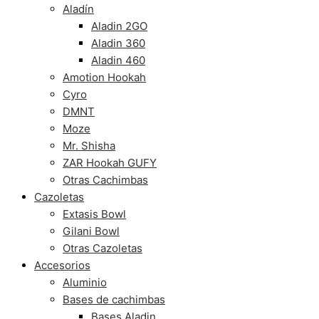
Aladín
Aladin 2GO
Aladin 360
Aladin 460
Amotion Hookah
Cyro
DMNT
Moze
Mr. Shisha
ZAR Hookah GUFY
Otras Cachimbas
Cazoletas
Extasis Bowl
Gilani Bowl
Otras Cazoletas
Accesorios
Aluminio
Bases de cachimbas
Bases Aladin