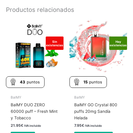
Productos relacionados
Sin
Hay
existencias
existencias
43
puntos
15
puntos
BalMY
BalMY
BalMY DUO ZERO
BalMY GO Crystal 800
60000 puff – Fresh Mint
puffs 20mg Sandía
y Tobacco
Helada
21.95
€
7.95
€
IVA incluido
IVA incluido