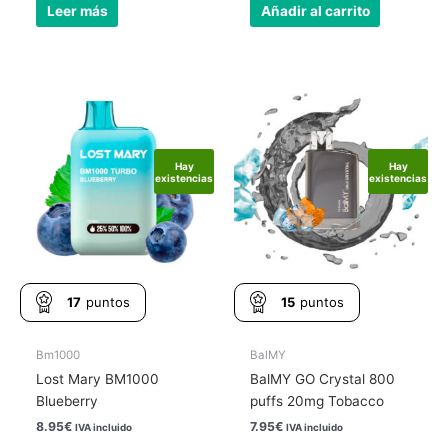
Leer más
Añadir al carrito
Hay
Hay
existencias
existencias
17
puntos
15
puntos
Bm1000
BalMY
Lost Mary BM1000
BalMY GO Crystal 800
Blueberry
puffs 20mg Tobacco
8.95
€
7.95
€
IVA incluido
IVA incluido