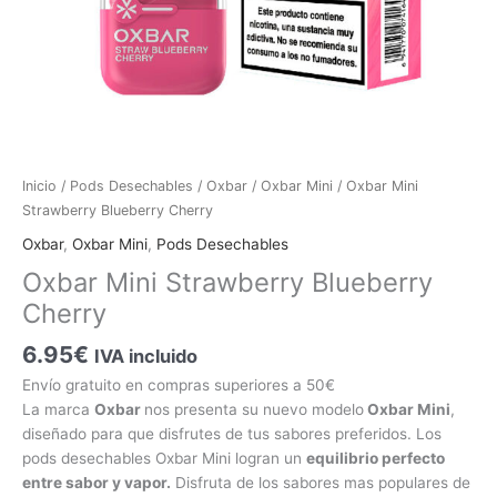
Oxbar
Inicio
/
Pods Desechables
/
Oxbar
/
Oxbar Mini
/ Oxbar Mini
Mini
Strawberry Blueberry Cherry
Strawberry
Oxbar
,
Oxbar Mini
,
Pods Desechables
Blueberry
Oxbar Mini Strawberry Blueberry
Cherry
Cherry
cantidad
6.95
€
IVA incluido
Envío gratuito en compras superiores a 50€
La marca
Oxbar
nos presenta su nuevo modelo
Oxbar Mini
,
diseñado para que disfrutes de tus sabores preferidos. Los
pods desechables Oxbar Mini logran un
equilibrio perfecto
entre sabor y vapor.
Disfruta de los sabores mas populares de