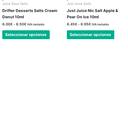
Juice Sauz Salts
Just Juice Salts
opciones
opcion
Drifter Desserts Salts Cream
Just Juice Nic Salt Apple &
se
se
Donut 10ml
Pear On Ice 10ml
pueden
pueden
6.00
€
-
6.50
€
6.45
€
-
6.95
€
IVA incluido
IVA incluido
elegir
elegir
en
en
Seleccionar opciones
Seleccionar opciones
la
la
página
página
de
de
producto
produc
Nuestra tienda física está abierta todos los
días
24 horas.
Llámenos al teléfono
623588861
✉
info@vayacachimbas.com
Calle el Pasaje, 3, Nave A2, Polígono Industrial
La Polvorista, 30500, Molina de Segura,
Murcia, España