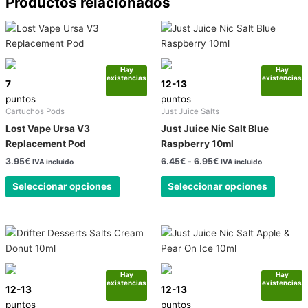
Productos relacionados
Rango
Este
Este
de
producto
produc
precios:
tiene
tiene
desde
6.45€
Hay
Hay
múltiples
múltipl
existencias
existencias
hasta
7
12-13
variantes.
variant
6.95€
puntos
puntos
Las
Las
Cartuchos Pods
Just Juice Salts
opciones
opcion
Lost Vape Ursa V3
Just Juice Nic Salt Blue
se
se
Replacement Pod
Raspberry 10ml
pueden
pueden
3.95
€
6.45
€
-
6.95
€
IVA incluido
IVA incluido
elegir
elegir
en
en
Seleccionar opciones
Seleccionar opciones
la
la
página
página
de
de
Rango
Rango
Este
Este
producto
produc
de
de
producto
produc
precios:
precios:
tiene
tiene
desde
desde
6.00€
6.45€
Hay
Hay
múltiples
múltipl
existencias
existencias
hasta
hasta
12-13
12-13
variantes.
variant
6.50€
6.95€
puntos
puntos
Las
Las