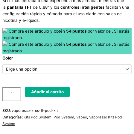
MTL más cerrada o una experiencia más aireada, mientras que
la
pantalla TFT
de 0.88” y los
controles inteligentes
facilitan una
configuración rápida y cómoda para el uso diario con sales de
nicotina y e-liquids.
Compra este artículo y obtén
54
puntos
por
valor de
.
Si estás
registrado.
Compra este artículo y obtén
54
puntos
por
valor de
.
Si estás
registrado.
Color
Añadir al carrito
SKU:
vaporesso-xros-6-pod-kit
Categorías:
Kits Pod System
,
Pod System
,
Vapeo
,
Vaporesso Kits Pod
System