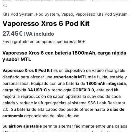
Xros
Kit
6
Kits Pod System
,
Pod System
,
Vapeo
,
Vaporesso Kits Pod System
Pod
Vaporesso Xros 6 Pod Kit
Kit
cantidad
27.45
€
IVA incluido
Envío gratuito en compras superiores a 50€
Vaporesso Xros 6 con batería 1800mAh, carga rápida
y sabor MTL
Vaporesso Xros 6 Pod Kit
es un dispositivo de vapeo recargable
diseñado para ofrecer una
experiencia MTL
más fluida, estable y
personalizada. Equipado con una batería de
1800mAh integrada
,
carga rápida
3A USB-C
y tecnología
COREX 3.0
, este pod kit
mejora la reproducción de sabor, optimiza la suavidad de cada
calada y reduce las fugas gracias al sistema SSS Leak-Resistant
2.0. Su batería de alta capacidad puede ofrecer hasta
5 días de
autonomía
dependiendo del nivel de uso.
Su
airflow ajustable
permite alternar fácilmente entre una calada