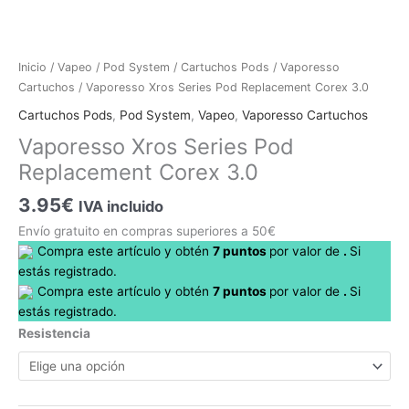
Vaporesso
Inicio
/
Vapeo
/
Pod System
/
Cartuchos Pods
/
Vaporesso
Xros
Cartuchos
/ Vaporesso Xros Series Pod Replacement Corex 3.0
Series
Cartuchos Pods
,
Pod System
,
Vapeo
,
Vaporesso Cartuchos
Pod
Vaporesso Xros Series Pod
Replacement
Replacement Corex 3.0
Corex
3.0
3.95
€
IVA incluido
cantidad
Envío gratuito en compras superiores a 50€
Compra este artículo y obtén
7
puntos
por
valor de
.
Si
estás registrado.
Compra este artículo y obtén
7
puntos
por
valor de
.
Si
estás registrado.
Resistencia