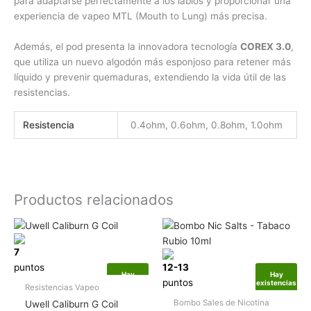
para adaptarse perfectamente a los labios y proporcionar una
experiencia de vapeo MTL (Mouth to Lung) más precisa.
Además, el pod presenta la innovadora tecnología
COREX 3.0
,
que utiliza un nuevo algodón más esponjoso para retener más
líquido y prevenir quemaduras, extendiendo la vida útil de las
resistencias.
Resistencia
0.4ohm, 0.6ohm, 0.8ohm, 1.0ohm
Productos relacionados
Rango
Este
Este
de
producto
produ
precios:
7
tiene
tiene
desde
puntos
12-13
6.45€
múltiples
múlti
Hay
Hay
hasta
puntos
existencias
existencias
variantes.
varia
Resistencias Vapeo
6.95€
Las
Las
Bombo Sales de Nicotina
Uwell Caliburn G Coil