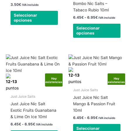
opciones
opcio
Bombo Nic Salts –
3.50
€
IVA incluido
se
se
Tabaco Rubio 10ml
pueden
pued
Seleccionar
6.45
€
-
6.95
€
IVA incluido
opciones
elegir
elegir
en
en
Seleccionar
opciones
la
la
página
págin
de
de
producto
produ
Rango
Rango
Este
Este
de
de
producto
produ
precios:
precios:
tiene
tiene
desde
desde
6.45€
12-13
6.45€
múltiples
múlti
Hay
Hay
hasta
hasta
12-13
puntos
existencias
existencias
variantes.
varia
6.95€
6.95€
puntos
Las
Las
Just Juice Salts
opciones
opcio
Just Juice Salts
Just Juice Nic Salt
se
se
Just Juice Nic Salt
Mango & Passion Fruit
pueden
pued
Exotic Fruits Guanabana
10ml
elegir
elegir
& Lime On Ice 10ml
6.45
€
-
6.95
€
IVA incluido
en
en
6.45
€
-
6.95
€
IVA incluido
la
la
Seleccionar