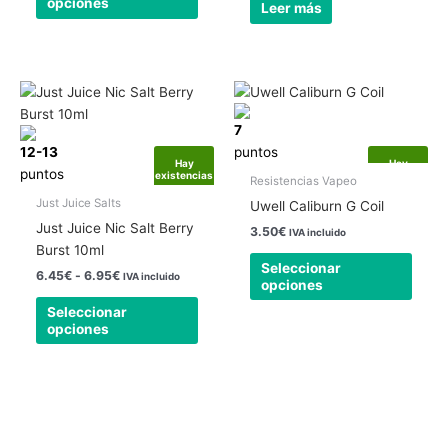
opciones
de
Leer más
producto
Rango
Este
Este
de
producto
produ
precios:
7
tiene
tiene
desde
12-13
6.45€
puntos
múltiples
múlti
Hay
Hay
hasta
puntos
existencias
existencias
variantes.
varia
Resistencias Vapeo
6.95€
Las
Las
Just Juice Salts
Uwell Caliburn G Coil
opciones
opcio
Just Juice Nic Salt Berry
3.50
€
IVA incluido
se
se
Burst 10ml
pueden
pued
Seleccionar
6.45
€
-
6.95
€
IVA incluido
opciones
elegir
elegir
en
en
Seleccionar
opciones
la
la
página
págin
de
de
producto
produ