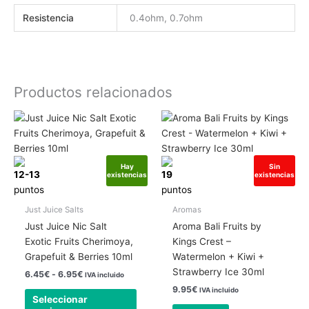
Resistencia
0.4ohm, 0.7ohm
Productos relacionados
Rango
Este
de
producto
precios:
tiene
desde
6.45€
múltiples
Hay
Sin
hasta
12-13
19
existencias
existencias
variantes.
6.95€
puntos
puntos
Las
opciones
Just Juice Salts
Aromas
se
Just Juice Nic Salt
Aroma Bali Fruits by
pueden
Exotic Fruits Cherimoya,
Kings Crest –
elegir
Grapefuit & Berries 10ml
Watermelon + Kiwi +
en
Strawberry Ice 30ml
6.45
€
-
6.95
€
IVA incluido
la
9.95
€
IVA incluido
página
Seleccionar