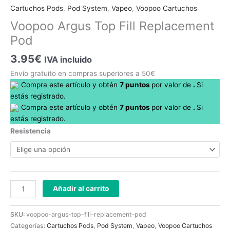
Top
Cartuchos Pods
,
Pod System
,
Vapeo
,
Voopoo Cartuchos
Fill
Voopoo Argus Top Fill Replacement
Replacement
Pod
Pod
cantidad
3.95
€
IVA incluido
Envío gratuito en compras superiores a 50€
Compra este artículo y obtén
7
puntos
por
valor de
.
Si
estás registrado.
Compra este artículo y obtén
7
puntos
por
valor de
.
Si
estás registrado.
Resistencia
Añadir al carrito
SKU:
voopoo-argus-top-fill-replacement-pod
Categorías:
Cartuchos Pods
,
Pod System
,
Vapeo
,
Voopoo Cartuchos