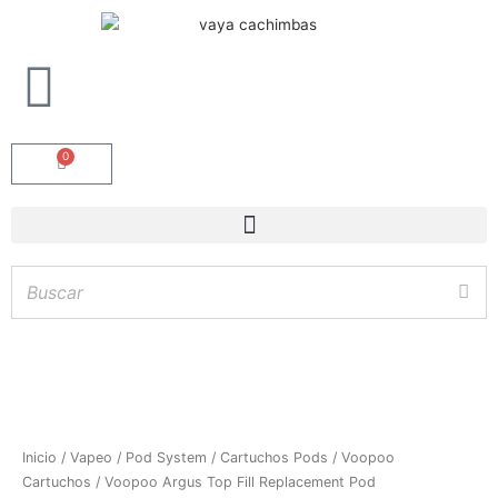
0
Carrito
Voopoo
Inicio
/
Vapeo
/
Pod System
/
Cartuchos Pods
/
Voopoo
Argus
Cartuchos
/ Voopoo Argus Top Fill Replacement Pod
Hay
existencias