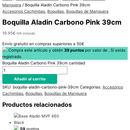
Hay
Manguera
/ Boquilla Aladin Carbono Pink 39cm
existencias
Accesorios Cachimbas
,
Boquillas
,
Boquillas de Manguera
Boquilla Aladin Carbono Pink 39cm
19.95
€
IVA incluido
Envío gratuito en compras superiores a 50€
Compra este artículo y obtén
39
puntos
por
valor de
.
Si estás
registrado.
Boquilla Aladin Carbono Pink 39cm cantidad
Añadir al carrito
SKU:
boquilla-aladin-carbono-pink-39cm
Categorías:
Accesorios
Cachimbas
,
Boquillas
,
Boquillas de Manguera
Productos relacionados
59
puntos