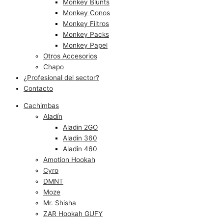
Monkey Blunts
Monkey Conos
Monkey Filtros
Monkey Packs
Monkey Papel
Otros Accesorios
Chapo
¿Profesional del sector?
Contacto
Cachimbas
Aladín
Aladin 2GO
Aladin 360
Aladin 460
Amotion Hookah
Cyro
DMNT
Moze
Mr. Shisha
ZAR Hookah GUFY