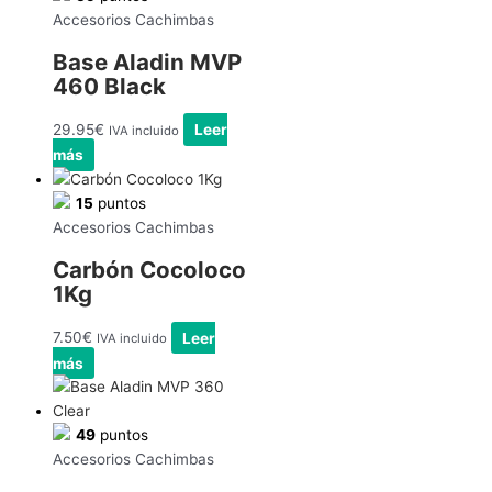
Accesorios Cachimbas
Base Aladin MVP
460 Black
29.95
€
Leer
IVA incluido
más
15
puntos
Accesorios Cachimbas
Carbón Cocoloco
1Kg
7.50
€
Leer
IVA incluido
más
49
puntos
Accesorios Cachimbas