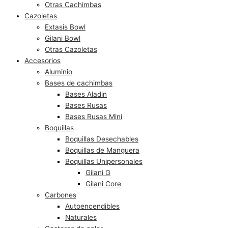
Otras Cachimbas
Cazoletas
Extasis Bowl
Gilani Bowl
Otras Cazoletas
Accesorios
Aluminio
Bases de cachimbas
Bases Aladin
Bases Rusas
Bases Rusas Mini
Boquillas
Boquillas Desechables
Boquillas de Manguera
Boquillas Unipersonales
Gilani G
Gilani Core
Carbones
Autoencendibles
Naturales