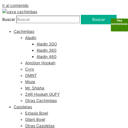
Ir al contenido
Buscar
Buscar
Hay
Sin
Sin
Sin
existencias
existencias
existencias
existencias
Cachimbas
Aladín
Aladin 2GO
Aladin 360
Aladin 460
Amotion Hookah
Cyro
DMNT
Moze
Mr. Shisha
ZAR Hookah GUFY
Otras Cachimbas
Cazoletas
Extasis Bowl
Gilani Bowl
Otras Cazoletas