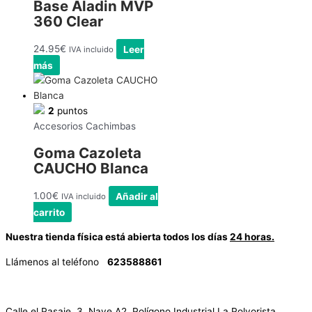
Base Aladin MVP
360 Clear
24.95
€
Leer
IVA incluido
más
2
puntos
Accesorios Cachimbas
Goma Cazoleta
CAUCHO Blanca
1.00
€
Añadir al
IVA incluido
carrito
Nuestra tienda física está abierta todos los días
24 horas.
Llámenos al teléfono
623588861
✉
info@vayacachimbas.com
Calle el Pasaje, 3, Nave A2, Polígono Industrial La Polvorista,