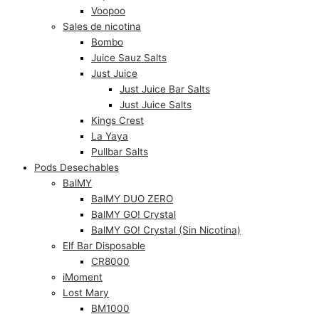
Voopoo
Sales de nicotina
Bombo
Juice Sauz Salts
Just Juice
Just Juice Bar Salts
Just Juice Salts
Kings Crest
La Yaya
Pullbar Salts
Pods Desechables
BalMY
BalMY DUO ZERO
BalMY GO! Crystal
BalMY GO! Crystal (Sin Nicotina)
Elf Bar Disposable
CR8000
iMoment
Lost Mary
BM1000