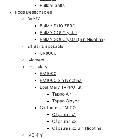
Pullbar Salts
Pods Desechables
BalMY
BalMY DUO ZERO
BalMY GO! Crystal
BalMY GO! Crystal (Sin Nicotina)
Elf Bar Disposable
CR8000
iMoment
Lost Mary
BM1000
BM1000 Sin Nicotina
Lost Mary TAPPO Kit
Tappo Air
Tappo Glayce
Cartuchos TAPPO
Cápsulas x1
Cápsulas x2
Cápsulas x2 Sin Nicotina
IVG 4in1