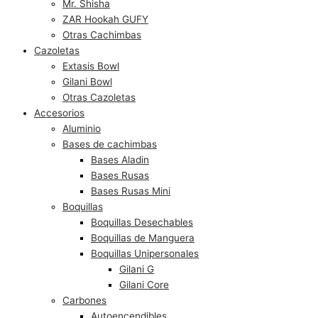
Mr. Shisha
ZAR Hookah GUFY
Otras Cachimbas
Cazoletas
Extasis Bowl
Gilani Bowl
Otras Cazoletas
Accesorios
Aluminio
Bases de cachimbas
Bases Aladin
Bases Rusas
Bases Rusas Mini
Boquillas
Boquillas Desechables
Boquillas de Manguera
Boquillas Unipersonales
Gilani G
Gilani Core
Carbones
Autoencendibles