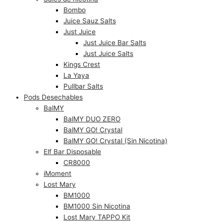
Bombo
Juice Sauz Salts
Just Juice
Just Juice Bar Salts
Just Juice Salts
Kings Crest
La Yaya
Pullbar Salts
Pods Desechables
BalMY
BalMY DUO ZERO
BalMY GO! Crystal
BalMY GO! Crystal (Sin Nicotina)
Elf Bar Disposable
CR8000
iMoment
Lost Mary
BM1000
BM1000 Sin Nicotina
Lost Mary TAPPO Kit