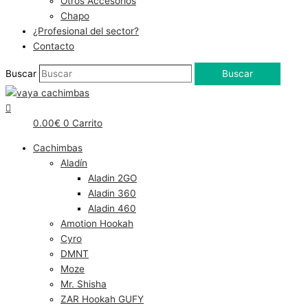
Otros Accesorios
Chapo
¿Profesional del sector?
Contacto
Buscar
Buscar
0.00
€
0
Carrito
Cachimbas
Aladín
Aladin 2GO
Aladin 360
Aladin 460
Amotion Hookah
Cyro
DMNT
Moze
Mr. Shisha
ZAR Hookah GUFY