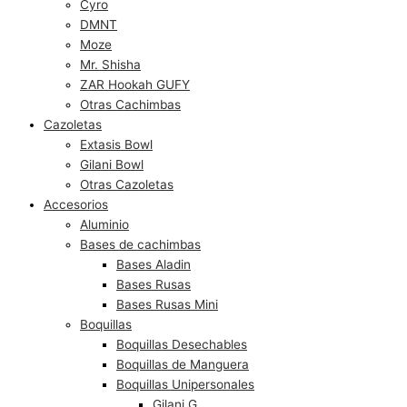
Cyro
DMNT
Moze
Mr. Shisha
ZAR Hookah GUFY
Otras Cachimbas
Cazoletas
Extasis Bowl
Gilani Bowl
Otras Cazoletas
Accesorios
Aluminio
Bases de cachimbas
Bases Aladin
Bases Rusas
Bases Rusas Mini
Boquillas
Boquillas Desechables
Boquillas de Manguera
Boquillas Unipersonales
Gilani G