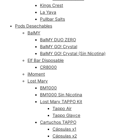
Kings Crest
La Yaya
Pullbar Salts
Pods Desechables
BalMY
BalMY DUO ZERO
BalMY GO! Crystal
BalMY GO! Crystal (Sin Nicotina)
Elf Bar Disposable
CR8000
iMoment
Lost Mary
BM1000
BM1000 Sin Nicotina
Lost Mary TAPPO Kit
Tappo Air
Tappo Glayce
Cartuchos TAPPO
Cápsulas x1
Cápsulas x2