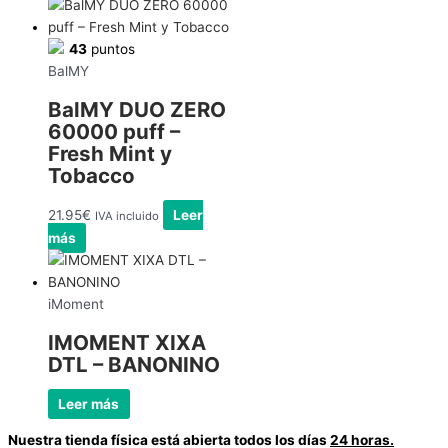
43
puntos
BalMY
BalMY DUO ZERO
60000 puff –
Fresh Mint y
Tobacco
21.95
€
Leer
IVA incluido
más
iMoment
IMOMENT XIXA
DTL – BANONINO
Leer más
Nuestra tienda física está abierta todos los días
24 horas.