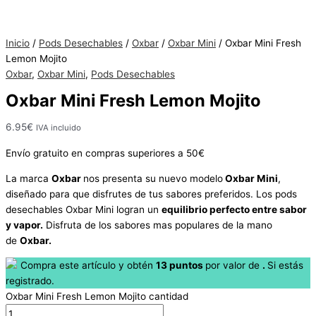
Inicio
/
Pods Desechables
/
Oxbar
/
Oxbar Mini
/ Oxbar Mini Fresh
Hay
Lemon Mojito
existencias
Oxbar
,
Oxbar Mini
,
Pods Desechables
Oxbar Mini Fresh Lemon Mojito
6.95
€
IVA incluido
Envío gratuito en compras superiores a 50€
La marca
Oxbar
nos presenta su nuevo modelo
Oxbar Mini
,
diseñado para que disfrutes de tus sabores preferidos. Los pods
desechables Oxbar Mini logran un
equilibrio perfecto entre sabor
y vapor.
Disfruta de los sabores mas populares de la mano
de
Oxbar.
Compra este artículo y obtén
13
puntos
por
valor de
.
Si estás
registrado.
Oxbar Mini Fresh Lemon Mojito cantidad