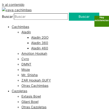
Ir al contenido
Buscar
Buscar
Hay
Hay
Sin
Sin
existencias
existencias
existencias
existencias
Cachimbas
Aladín
Aladin 2GO
Aladin 360
Aladin 460
Amotion Hookah
Cyro
DMNT
Moze
Mr. Shisha
ZAR Hookah GUFY
Otras Cachimbas
Cazoletas
Extasis Bowl
Gilani Bowl
Otras Cazoletas