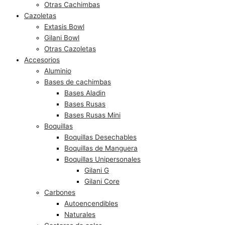
Otras Cachimbas
Cazoletas
Extasis Bowl
Gilani Bowl
Otras Cazoletas
Accesorios
Aluminio
Bases de cachimbas
Bases Aladin
Bases Rusas
Bases Rusas Mini
Boquillas
Boquillas Desechables
Boquillas de Manguera
Boquillas Unipersonales
Gilani G
Gilani Core
Carbones
Autoencendibles
Naturales