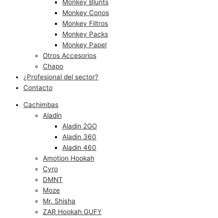
Monkey Blunts
Monkey Conos
Monkey Filtros
Monkey Packs
Monkey Papel
Otros Accesorios
Chapo
¿Profesional del sector?
Contacto
Cachimbas
Aladín
Aladin 2GO
Aladin 360
Aladin 460
Amotion Hookah
Cyro
DMNT
Moze
Mr. Shisha
ZAR Hookah GUFY