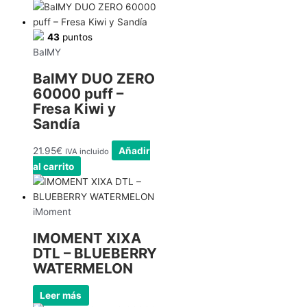
43
puntos
BalMY
BalMY DUO ZERO
60000 puff –
Fresa Kiwi y
Sandía
21.95
€
Añadir
IVA incluido
al carrito
iMoment
IMOMENT XIXA
DTL – BLUEBERRY
WATERMELON
Leer más