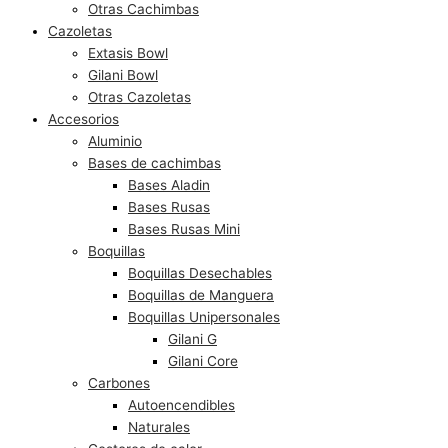
Otras Cachimbas
Cazoletas
Extasis Bowl
Gilani Bowl
Otras Cazoletas
Accesorios
Aluminio
Bases de cachimbas
Bases Aladin
Bases Rusas
Bases Rusas Mini
Boquillas
Boquillas Desechables
Boquillas de Manguera
Boquillas Unipersonales
Gilani G
Gilani Core
Carbones
Autoencendibles
Naturales