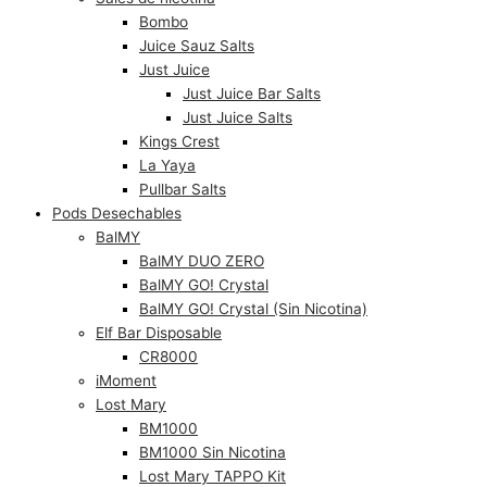
Bombo
Juice Sauz Salts
Just Juice
Just Juice Bar Salts
Just Juice Salts
Kings Crest
La Yaya
Pullbar Salts
Pods Desechables
BalMY
BalMY DUO ZERO
BalMY GO! Crystal
BalMY GO! Crystal (Sin Nicotina)
Elf Bar Disposable
CR8000
iMoment
Lost Mary
BM1000
BM1000 Sin Nicotina
Lost Mary TAPPO Kit