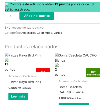
Compra este artículo y obtén
19
puntos
por
valor de
.
Si
estás registrado.
Añadir al carrito
SKU:
recogemelaza-cs-silver
Categorías:
Accesorios Cachimbas
,
Varios
Productos relacionados
19
puntos
2
Sin
Hay
puntos
existencias
existencias
Accesorios Cachimbas
Accesorios Cachimbas
Pinzas Kaya Bird Pink
Goma Cazoleta
9.95
€
IVA incluido
CAUCHO Blanca
Leer más
1.00
€
IVA incluido