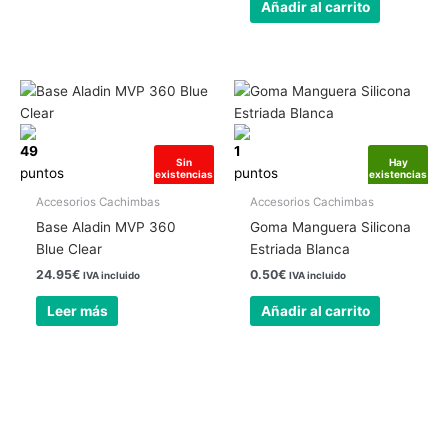
Añadir al carrito
49
1
Sin
Hay
puntos
puntos
existencias
existencias
Accesorios Cachimbas
Accesorios Cachimbas
Base Aladin MVP 360
Goma Manguera Silicona
Blue Clear
Estriada Blanca
24.95
€
0.50
€
IVA incluido
IVA incluido
Leer más
Añadir al carrito