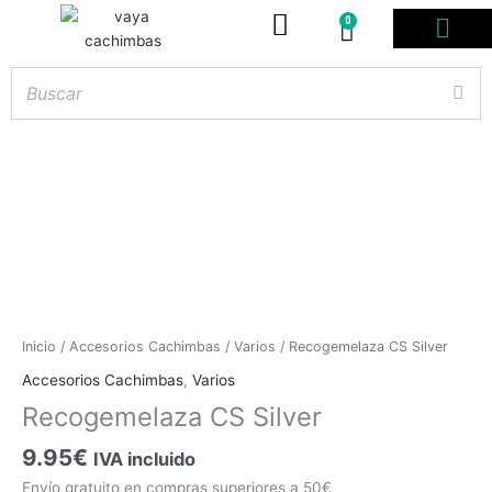
0
Carrito
PODS DESE
BOLSITAS DE NICOT
ARTÍCULOS DE FUMA
¿PROFESIONAL DE
Hay
existencias
Recogemelaza
Inicio
/
Accesorios Cachimbas
/
Varios
/ Recogemelaza CS Silver
CS
Accesorios Cachimbas
,
Varios
Silver
Recogemelaza CS Silver
cantidad
9.95
€
IVA incluido
Envío gratuito en compras superiores a 50€